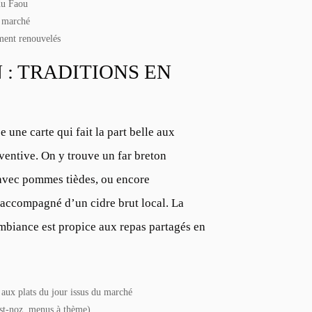
du Faou
 marché
ment renouvelés
: TRADITIONS EN
 une carte qui fait la part belle aux
nventive. On y trouve un far breton
avec pommes tièdes, ou encore
accompagné d’un cidre brut local. La
’ambiance est propice aux repas partagés en
 aux plats du jour issus du marché
est-noz, menus à thème)