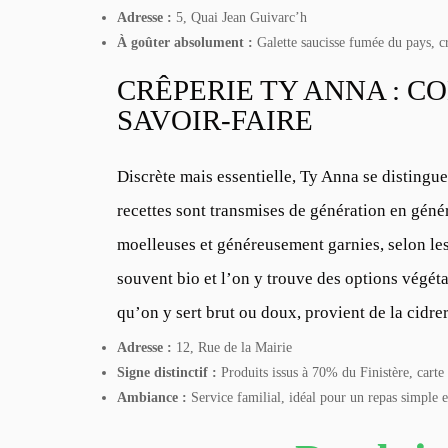
Adresse :
5, Quai Jean Guivarc’h
À goûter absolument :
Galette saucisse fumée du pays, c
CRÊPERIE TY ANNA : C
SAVOIR-FAIRE
Discrète mais essentielle,
Ty Anna
se distingue
recettes sont transmises de génération en génér
moelleuses et généreusement garnies, selon le
souvent bio et l’on y trouve des options végétar
qu’on y sert brut ou doux, provient de la cidre
Adresse :
12, Rue de la Mairie
Signe distinctif :
Produits issus à 70% du Finistère, carte
Ambiance :
Service familial, idéal pour un repas simple e