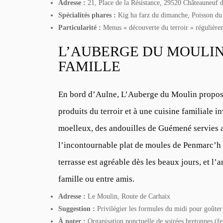
Adresse :
21, Place de la Résistance, 29520 Châteauneuf 
Spécialités phares :
Kig ha farz du dimanche, Poisson du
Particularité :
Menus « découverte du terroir » régulière
L’AUBERGE DU MOULIN 
FAMILLE
En bord d’Aulne,
L’Auberge du Moulin
propose
produits du terroir et à une cuisine familiale i
moelleux, des andouilles de Guémené servies 
l’incontournable plat de moules de Penmarc’h 
terrasse est agréable dès les beaux jours, et l
famille ou entre amis.
Adresse :
Le Moulin, Route de Carhaix
Suggestion :
Privilégier les formules du midi pour goûter
À noter :
Organisation ponctuelle de soirées bretonnes (f