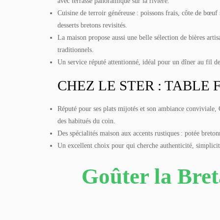
avec terrasse panoramique sur la rivière.
Cuisine de terroir généreuse : poissons frais, côte de bœuf
desserts bretons revisités.
La maison propose aussi une belle sélection de bières artis
traditionnels.
Un service réputé attentionné, idéal pour un dîner au fil d
CHEZ LE STER : TABLE
Réputé pour ses plats mijotés et son ambiance conviviale, 
des habitués du coin.
Des spécialités maison aux accents rustiques : potée breto
Un excellent choix pour qui cherche authenticité, simplicité
Goûter la Breta