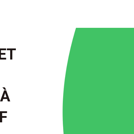
ET
 À
F