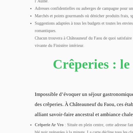
l’Aulne.
Adresses confidentielles ou auberges de campagne pour une
Marchés et points gourmands où dénicher produits frais, spé
Suggestions adaptées à tous les budgets et toutes les envie
romantiques.
Chacun trouvera à Châteauneuf du Faou de quoi satisfaire s
vivante du Finistère intérieur.
Crêperies : le
Impossible d’évoquer un séjour gastronomique
des crêperies. À Châteauneuf du Faou, ces établ
alliant savoir-faire ancestral et ambiance chal
Crêperie Ar Vro
: Située en plein centre, cette adresse fa
blé noir préparées à la minute. La carte décline tous les 