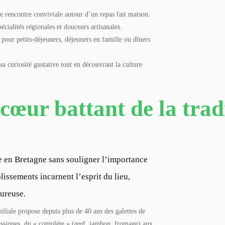
 rencontre conviviale autour d’un repas fait maison.
cialités régionales et douceurs artisanales.
s pour petits-déjeuners, déjeuners en famille ou dîners
a curiosité gustative tout en découvrant la culture
 cœur battant de la tra
 en Bretagne sans souligner l’importance
issements incarnent l’esprit du lieu,
eureuse.
miliale propose depuis plus de 40 ans des galettes de
classiques, du « complète » (œuf, jambon, fromage) aux