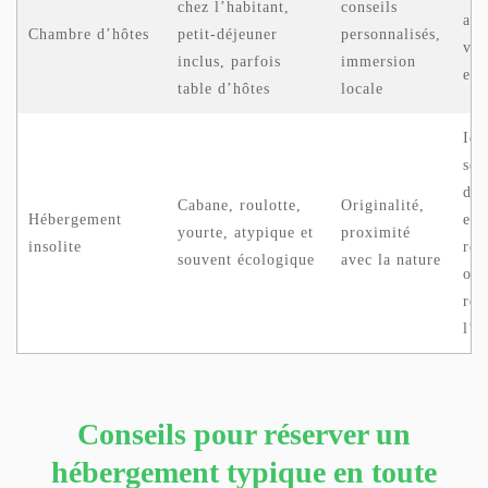
chez l’habitant,
conseils
aux
Chambre d’hôtes
petit-déjeuner
personnalisés,
voy
inclus, parfois
immersion
en 
table d’hôtes
locale
Idé
se
déc
Cabane, roulotte,
Originalité,
Hébergement
esc
yourte, atypique et
proximité
insolite
rom
souvent écologique
avec la nature
ou 
rec
l’i
Conseils pour réserver un
hébergement typique en toute