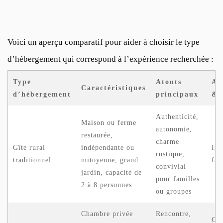
Voici un aperçu comparatif pour aider à choisir le type
d’hébergement qui correspond à l’expérience recherchée :
Type
Atouts
Am
Caractéristiques
d’hébergement
principaux
& 
Authenticité,
Maison ou ferme
autonomie,
restaurée,
charme
Gîte rural
indépendante ou
Int
rustique,
traditionnel
mitoyenne, grand
fam
convivial
jardin, capacité de
pour familles
2 à 8 personnes
ou groupes
Chambre privée
Rencontre,
Con